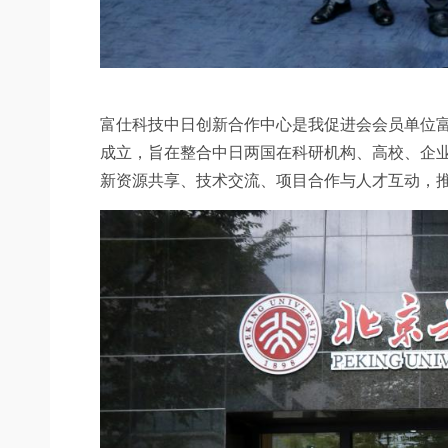
富仕科技中日创新合作中心是我促进会会员单位
成立，旨在整合中日两国在科研机构、高校、企
新资源共享、技术交流、项目合作与人才互动，