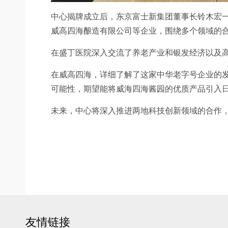
中心揭牌成立后，东京富士新集团董事长铃木宏
威高四海酿造有限公司等企业，围绕多个领域的
在盛丁医院深入交流了养老产业和
银发经济
以及
在威高四海，详细了解了这家中华老字号企业的
可能性，期望能将威海四海酱园的优质产品引入
未来，中心将深入推进两地科技创新领域的合作
友情链接